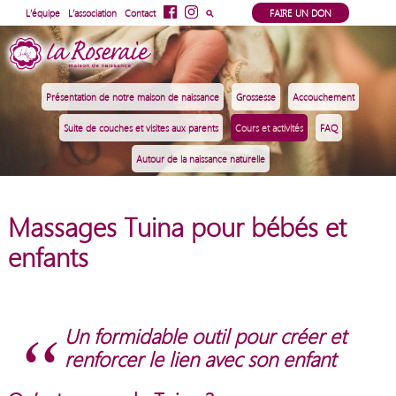
⚲
L’équipe
L’association
Contact
FAIRE UN DON
Présentation de notre maison de naissance
Grossesse
Accouchement
Suite de couches et visites aux parents
Cours et activités
FAQ
Autour de la naissance naturelle
Massages Tuina pour bébés et
enfants
Un formidable outil pour créer et
renforcer le lien avec son enfant