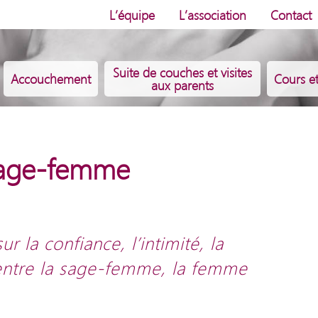
L’équipe
L’association
Contact
Suite de couches et visites
Accouchement
Cours et
aux parents
 sage-femme
r la confiance, l’intimité, la
e entre la sage-femme, la femme