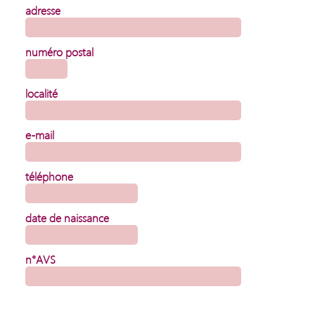
adresse
numéro postal
localité
e-mail
téléphone
date de naissance
n°AVS