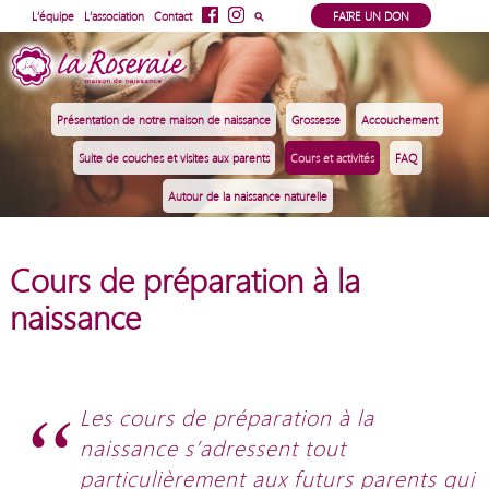
⚲
L’équipe
L’association
Contact
FAIRE UN DON
Présentation de notre maison de naissance
Grossesse
Accouchement
Suite de couches et visites aux parents
Cours et activités
FAQ
Autour de la naissance naturelle
Cours de préparation à la
naissance
Les cours de préparation à la
naissance s’adressent tout
particulièrement aux futurs parents qui